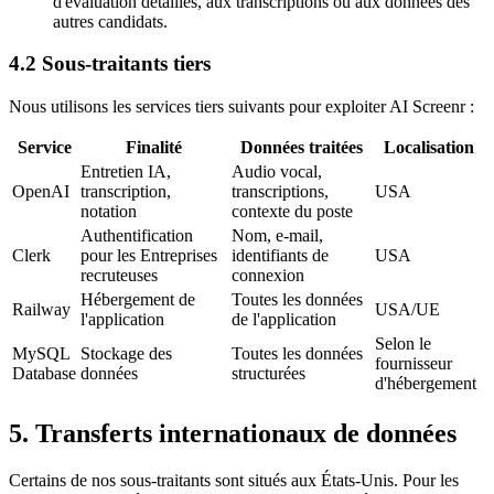
d'évaluation détaillés, aux transcriptions ou aux données des
autres candidats.
4.2 Sous-traitants tiers
Nous utilisons les services tiers suivants pour exploiter AI Screenr :
Service
Finalité
Données traitées
Localisation
Entretien IA,
Audio vocal,
OpenAI
transcription,
transcriptions,
USA
notation
contexte du poste
Authentification
Nom, e-mail,
Clerk
pour les Entreprises
identifiants de
USA
recruteuses
connexion
Hébergement de
Toutes les données
Railway
USA/UE
l'application
de l'application
Selon le
MySQL
Stockage des
Toutes les données
fournisseur
Database
données
structurées
d'hébergement
5. Transferts internationaux de données
Certains de nos sous-traitants sont situés aux États-Unis. Pour les