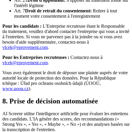
Art. 21
Droit d'opposition
:
S'opposer au traitement fondé sur
l'intérêt légitime
Art. 7
Droit de retrait du consentement
:
Retirer à tout
moment votre consentement à l'enregistrement
Pour les candidats :
L'Entreprise recruteuse étant le Responsable
du traitement, veuillez d'abord contacter l'entreprise qui vous a invité
à l'entretien. Si vous ne parvenez pas à la joindre ou si vous avez
besoin d'aide supplémentaire, contactez-nous à
vlcek@eprovement.com
.
Pour les Entreprises recruteuses :
Contactez-nous à
vlcek@eprovement.com
.
Vous avez également le droit de déposer une plainte auprès de votre
autorité locale de protection des données. Pour la République
tchèque : Úřad pro ochranu osobních údajů (ÚOOÚ,
www.uoou.cz
).
8. Prise de décision automatisée
AI Screenr utilise l'intelligence artificielle pour évaluer les entretiens
des candidats. L'IA génère des scores, des recommandations («
Strong Yes », « Yes », « Maybe », « No ») et des analyses basées sur
la transcription de l'entretien.