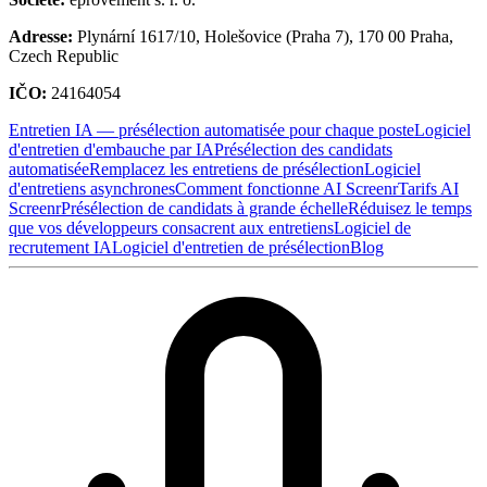
Adresse
:
Plynární 1617/10, Holešovice (Praha 7), 170 00 Praha,
Czech Republic
IČO
:
24164054
Entretien IA — présélection automatisée pour chaque poste
Logiciel
d'entretien d'embauche par IA
Présélection des candidats
automatisée
Remplacez les entretiens de présélection
Logiciel
d'entretiens asynchrones
Comment fonctionne AI Screenr
Tarifs AI
Screenr
Présélection de candidats à grande échelle
Réduisez le temps
que vos développeurs consacrent aux entretiens
Logiciel de
recrutement IA
Logiciel d'entretien de présélection
Blog