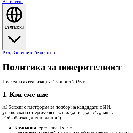
AI Screenr
Български
Вход
Започнете безплатно
Политика за поверителност
Последна актуализация: 13 април 2026 г.
1. Кои сме ние
AI Screenr е платформа за подбор на кандидати с ИИ,
управлявана от eprovement s. r. o. („ние”, „нас”, „наш”,
„Обработващ лични данни”).
Компания
:
eprovement s. r. o.