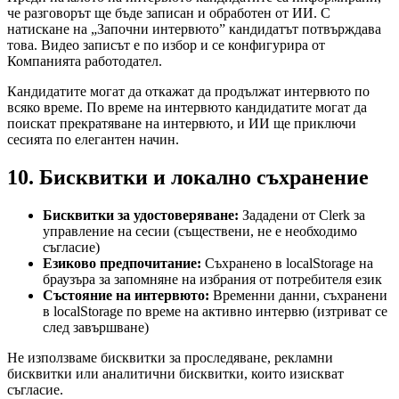
че разговорът ще бъде записан и обработен от ИИ. С
натискане на „Започни интервюто” кандидатът потвърждава
това. Видео записът е по избор и се конфигурира от
Компанията работодател.
Кандидатите могат да откажат да продължат интервюто по
всяко време. По време на интервюто кандидатите могат да
поискат прекратяване на интервюто, и ИИ ще приключи
сесията по елегантен начин.
10. Бисквитки и локално съхранение
Бисквитки за удостоверяване
:
Зададени от Clerk за
управление на сесии (съществени, не е необходимо
съгласие)
Езиково предпочитание
:
Съхранено в localStorage на
браузъра за запомняне на избрания от потребителя език
Състояние на интервюто
:
Временни данни, съхранени
в localStorage по време на активно интервю (изтриват се
след завършване)
Не използваме бисквитки за проследяване, рекламни
бисквитки или аналитични бисквитки, които изискват
съгласие.