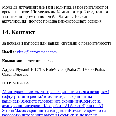
Може да актуализираме тази Политика за поверителност от
време на време. Ще уведомим Компаниите работодатели за
значителни промени по имейл. Датата „Последна
актуализация” по-горе показва най-скорошната ревизия.
14. Контакт
За всякакви въпроси или заявки, свързани с поверителността:
Имейл
:
vlcek@eprovement.com
Компания
:
eprovement s. r. o.
Адрес
:
Plynární 1617/10, Holešovice (Praha 7), 170 00 Praha,
Czech Republic
IČO
:
24164054
AI интервю — автоматизиран скрининг за всяка позиция
AI
софтуер за интервюта
Автоматизиран скрининг на
кандидати
Заменете телефонните скрининги
Софтуер за
асинхронни интервюта
Как работи AI Screenr
Цени на AI
Screenr
Масов скрининг на кандидати
Намалете времето на
разработчиците за интервюта
AI софтуер за подбор на