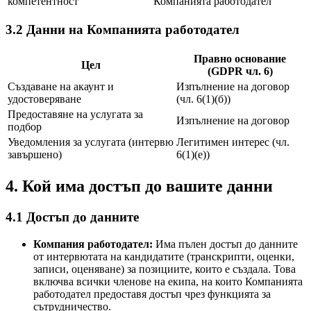
компетентност
Компанията работодател
3.2 Данни на Компанията работодател
Правно основание
Цел
(GDPR чл. 6)
Създаване на акаунт и
Изпълнение на договор
удостоверяване
(чл. 6(1)(б))
Предоставяне на услугата за
Изпълнение на договор
подбор
Уведомления за услугата (интервю
Легитимен интерес (чл.
завършено)
6(1)(е))
4. Кой има достъп до вашите данни
4.1 Достъп до данните
Компания работодател
:
Има пълен достъп до данните
от интервютата на кандидатите (транскрипти, оценки,
записи, оценяване) за позициите, които е създала. Това
включва всички членове на екипа, на които Компанията
работодател предоставя достъп чрез функцията за
сътрудничество.