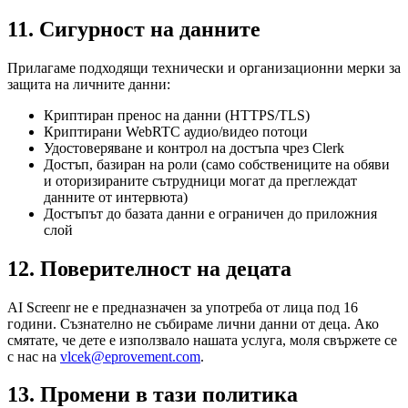
11. Сигурност на данните
Прилагаме подходящи технически и организационни мерки за
защита на личните данни:
Криптиран пренос на данни (HTTPS/TLS)
Криптирани WebRTC аудио/видео потоци
Удостоверяване и контрол на достъпа чрез Clerk
Достъп, базиран на роли (само собствениците на обяви
и оторизираните сътрудници могат да преглеждат
данните от интервюта)
Достъпът до базата данни е ограничен до приложния
слой
12. Поверителност на децата
AI Screenr не е предназначен за употреба от лица под 16
години. Съзнателно не събираме лични данни от деца. Ако
смятате, че дете е използвало нашата услуга, моля свържете се
с нас на
vlcek@eprovement.com
.
13. Промени в тази политика