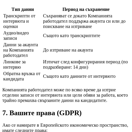
Тип данни
Период на съхранение
Транскрипти от
Съхраняват се докато Компанията
интервюта и
работодател поддържа акаунта си или до
оценки
поискване на изтриване
Аудио/видео
Същото като транскриптите
записи
Данни за акаунта
на Компанията
До изтриване на акаунта
работодател
Линкове за
Изтичат след конфигурирания период (по
интервю
подразбиране: 14 дни)
Обратна връзка от
Същото като данните от интервюто
кандидата
Компанията работодател може по всяко време да изтрие
отделни записи от интервюта или цели обяви за работа, което
трайно премахва свързаните данни на кандидатите.
7. Вашите права (GDPR)
Ако се намирате в Европейското икономическо пространство,
имате следните права: