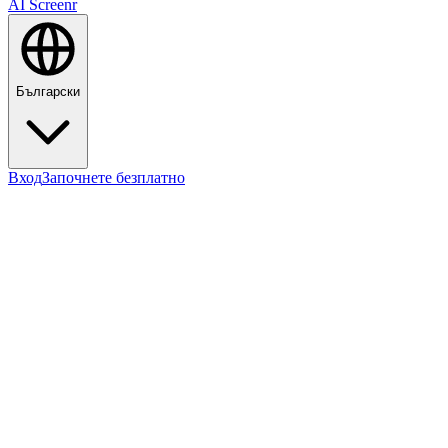
AI Screenr
Български
Вход
Започнете безплатно