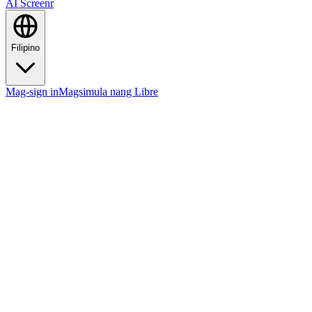
AI Screenr
Filipino
Mag-sign in
Magsimula nang Libre